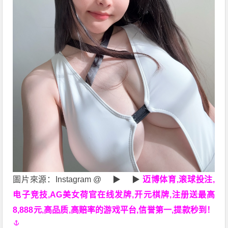
圖片來源：Instagram @ ▶ ▶
迈博体育,滚球投注,
电子竞技,AG美女荷官在线发牌,开元棋牌,注册送最高
8,888元,高品质,高赔率的游戏平台,信誉第一,提款秒到！