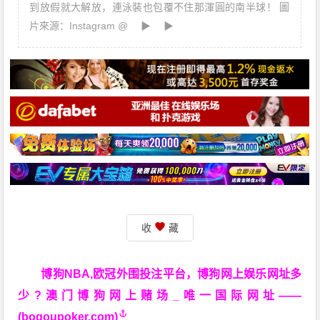
到放假就大解放，連泳裝也包覆不住那渾圓的南半球！ 圖
片來源：Instagram @ ▶ ▶
收
藏
博狗NBA,欧冠外围投注平台，博狗网上娱乐网址多
少?澳门博狗网上赌场_唯一国际网址——
(bogoupoker.com)