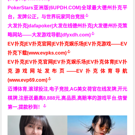
PokerStars亚洲版(6UPDH.COM)全球最大德州扑克平
台，发牌公正，与世界玩家同台竞技
大发扑克|dafapoker|大发在线德州扑克|大发德州扑克策
略网站——大发游戏导航(dfyxdh.com)
EV扑克|EV扑克官网|EV扑克娱乐场|EV扑克游戏——EV
扑克下载(www.evpks.com)
EV扑克|EV扑克官网|EV扑克娱乐场|EV扑克体育|EV扑
克游戏网址发布页——EV扑克体育导航
(www.evp69.com)
迈博体育,滚球投注,电子竞技,AG美女荷官在线发牌,开元
棋牌,注册送最高8,888元,高品质,高赔率的游戏平台,信誉
第一,提款秒到！