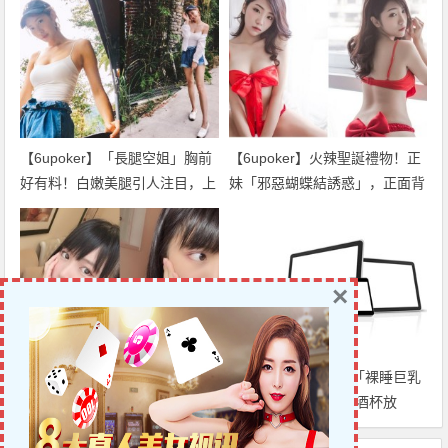
【6upoker】「長腿空姐」胸前
【6upoker】火辣聖誕禮物！正
好有料！白嫩美腿引人注目，上
妹「邪惡蝴蝶結誘惑」，正面背
圍也來勢洶洶！
面尺度都好大！
×
【6upoker】15歲現正高一！奇
【6upoker】南台灣「裸睡巨乳
蹟歌姬「鈴木杏奈」天籟嗓音讓
妹」！胸大到能夠「酒杯放
人秒醉 馬尾制服造型更是讓人
奶」！更愛乳壓桌面～讓人快要