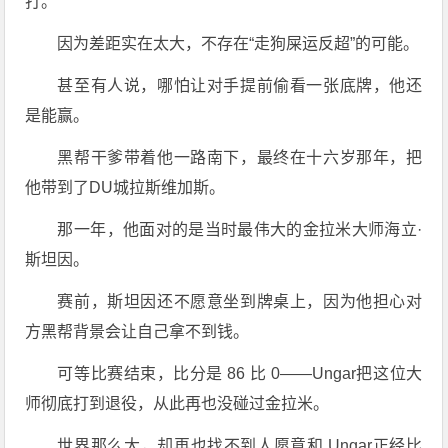
打。
因为差距实在太大，不存在“走狗屎运反超”的可能。
甚至有人说，哪怕让对手提前偷看一张底牌，他还
是能赢。
黑帮干爹带着他一路南下，最终在十六岁那年，把
他带到了DU城拉斯维加斯。
那一年，他面对的是当时最伟大的金拉米大师海立·
斯坦因。
赛前，斯坦因还不愿意坐到牌桌上，因为他担心对
方黑帮背景会让自己拿不到钱。
可等比赛结束，比分是 86 比 0——Ungar把这位大
师彻底打到退役，从此再也没碰过金拉米。
世界那么大，却再也找不到人愿意和 Ungar正经比