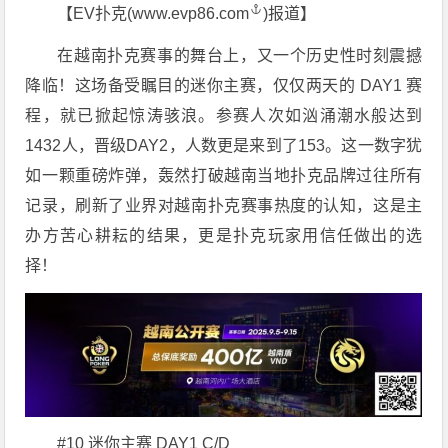
【EV扑克(
www.evp86.com
)报道】
在越南扑克赛事的舞台上，又一个历史性时刻震撼
降临！这场备受瞩目的迷你主赛，仅仅两天的 DAY1 赛
程，就已掀起惊涛骇浪。参赛人次如汹涌潮水般达到
1432人，晋级DAY2，人数更是来到了153。这一数字犹
如一颗重磅炸弹，轰然打破越南当地扑克品牌过往所有
记录，刷新了业界对越南扑克赛事热度的认知，这是主
办方苦心耕耘的结果，更是扑克玩家用信任做出的选
择！
#10 迷你主赛 DAY1 C/D