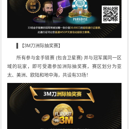
▌【3M刀洲际抽奖赛】
所有参与金手链赛 (包含卫星赛) 并与冠军属同一区
域的玩家，即可受邀参加洲际抽奖赛，赛区划分为亚
太、美洲、欧陆和地中海，共设有33场！