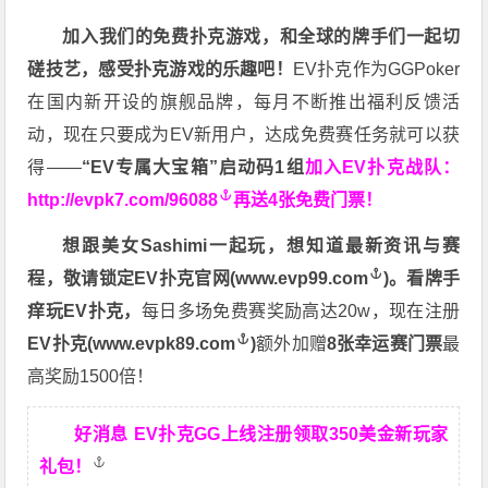
加入我们的免费扑克游戏，和全球的牌手们一起切
磋技艺，感受扑克游戏的乐趣吧！
EV扑克作为GGPoker
在国内新开设的旗舰品牌，每月不断推出福利反馈活
动，现在只要成为EV新用户，达成免费赛任务就可以获
得——
“EV专属大宝箱”启动码1组
加入EV扑克战队：
http://evpk7.com/96088
再送4张免费门票！
想跟美女Sashimi一起玩，
想知道最新资讯与赛
程，
敬请锁定EV扑克官网(
www.evp99.com
)。
看牌手
痒玩EV扑克，
每日多场免费赛奖励高达20w，现在注册
EV扑克(
www.evpk89.com
)
额外加赠
8张幸运赛门票
最
高奖励1500倍！
好消息 EV扑克GG上线注册领取350美金新玩家
礼包！