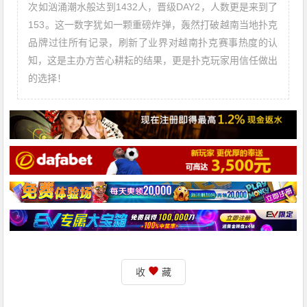
次如汹涌潮水般达到1432人，晋级DAY2，人数更是来到了
153。这一数字犹如一颗重磅炸弹，轰然打破越南当地扑克
品牌过往所有记录，刷新了业界对越南扑克赛事热度的认
知，这是主办方苦心耕耘的结果，更是扑克玩家用信任做出
的选择！
收
藏