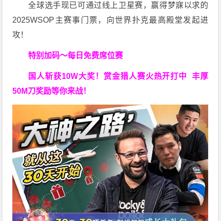
全球选手现已可通过线上卫星赛，赢得梦寐以求的
2025WSOP主赛事门票，向世界扑克最高殿堂发起进
攻！
特别加码～每日免费席位赛
国人斩获
10W
大奖！
赏金猎人赛火热开打中 丰厚
50M刀奖励等你来战！