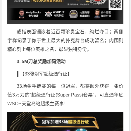
戒指表面镶嵌着近百颗珍贵宝石，绚烂夺目；两侧
字样记录了你于世上最大的扑克舞台成功留名；内围则
精心刻上每位英雄之名，彰显独特身份。
3. 5M刀总奖励加码活动
▌【33张冠军超级通行证】
33场金手链赛的每一位冠军，都将额外获得一张价
值3万刀的“超级通行证(Super Pass)套票”，可直通年底
WSOP天堂岛站超级主赛事！