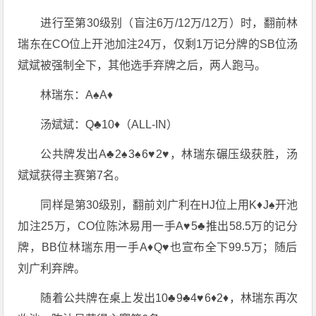
进行至第30级别（盲注6万/12万/12万）时，翻前林
瑞东在CO位上开池加注24万，仅剩1万记分牌的SB位汤
斌斌被强制全下，其他选手弃牌之后，两人跑马。
林瑞东：A♠️A♦️
汤斌斌：Q♣️10♦️（ALL-IN）
公共牌发出A♣️2♠️3♠️6♥️2♥️，林瑞东碾压级获胜，汤
斌斌获得主赛第7名。
同样是第30级别，翻前刘广利在HJ位上用K♦️J♠️开池
加注25万，CO位陈沐易用一手A♥️5♣️推出58.5万的记分
牌，BB位林瑞东用一手A♦️Q♥️也宣布全下99.5万；随后
刘广利弃牌。
随着公共牌在桌上发出10♣️9♣️4♥️6♦️2♦️，林瑞东再次