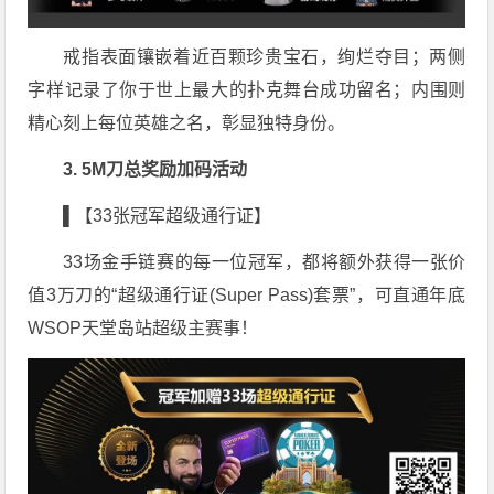
戒指表面镶嵌着近百颗珍贵宝石，绚烂夺目；两侧
字样记录了你于世上最大的扑克舞台成功留名；内围则
精心刻上每位英雄之名，彰显独特身份。
3. 5M刀总奖励加码活动
▌【33张冠军超级通行证】
33场金手链赛的每一位冠军，都将额外获得一张价
值3万刀的“超级通行证(Super Pass)套票”，可直通年底
WSOP天堂岛站超级主赛事！