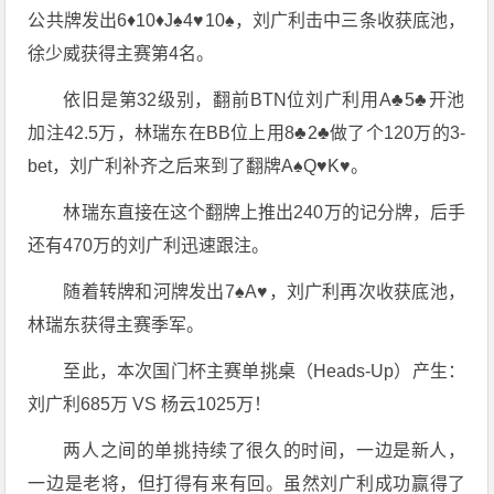
公共牌发出6♦️10♦️J♠️4♥️10♠️，刘广利击中三条收获底池，
徐少威获得主赛第4名。
依旧是第32级别，翻前BTN位刘广利用A♣️5♣️开池
加注42.5万，林瑞东在BB位上用8♣️2♣️做了个120万的3-
bet，刘广利补齐之后来到了翻牌A♠️Q♥️K♥️。
林瑞东直接在这个翻牌上推出240万的记分牌，后手
还有470万的刘广利迅速跟注。
随着转牌和河牌发出7♠️A♥️，刘广利再次收获底池，
林瑞东获得主赛季军。
至此，本次国门杯主赛单挑桌（Heads-Up）产生：
刘广利685万 VS 杨云1025万！
两人之间的单挑持续了很久的时间，一边是新人，
一边是老将，但打得有来有回。虽然刘广利成功赢得了