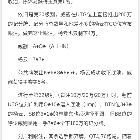
收池，陈沐易获得主赛第6名。
依旧是第30级别，威靓在UTG位上直接推出200万
的记分牌，记分牌总数量和他差不多的杨云在CO位宣布
跟注。做完这个跟注，杨云也只剩下4万。
威靓：A♦️Q♣️（ALL-IN）
杨云：7♥️7♦️
公共牌发出K♥️6♥️8♣️8♦️5♦️，杨云成功收下底池，威
靓获得主赛第5名。
进行至第32级别（盲注10万/20万/20万）时，翻前
UTG位刘广利用Q♣️10♣️溜入底池（limp），BTN位3♦️3♣️
的杨云、SB位3♥️2♣️的林瑞东也都选择平跟，但BB位的
徐少威则是用一手7♥️6♣️全下180万的记分牌。
刘广利跟注，其余选手都弃牌，QT与76跑马。随着