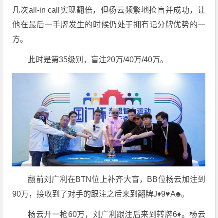
几次all-in call实现翻倍，但杨云频繁地抢盲并成功，让
他在最后一手牌发生的时候仍处于拥有记分牌优势的一
方。
此时是第35级别，盲注20万/40万/40万。
翻前刘广利在BTN位上补齐大盲，BB位杨云加注到
90万，接收到了对手的跟注之后来到翻牌J♦️9♥️A♣️。
杨云开一枪60万，刘广利跟注后来到转牌6♦️。杨云