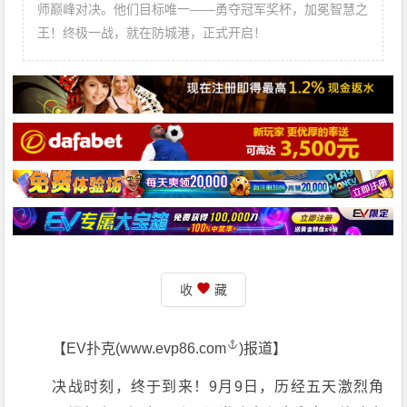
师巅峰对决。他们目标唯一——勇夺冠军奖杯，加冕智慧之
王！终极一战，就在防城港，正式开启！
收
藏
【EV扑克(
www.evp86.com
)报道】
决战时刻，终于到来！9月9日，历经五天激烈角