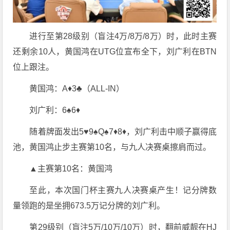
进行至第28级别（盲注4万/8万/8万）时，此时主赛
还剩余10人，黄国鸿在UTG位宣布全下，刘广利在BTN
位上跟注。
黄国鸿：A♦️3♣️（ALL-IN）
刘广利：6♠️6♦️
随着牌面发出5♥️9♠️Q♠️7♦️8♦️，刘广利击中顺子赢得底
池，黄国鸿止步主赛第10名，与九人决赛桌擦肩而过。
▲主赛第10名：黄国鸿
至此，本次国门杯主赛九人决赛桌产生！记分牌数
量领跑的是坐拥673.5万记分牌的刘广利。
第29级别（盲注5万/10万/10万）时，翻前威靓在HJ