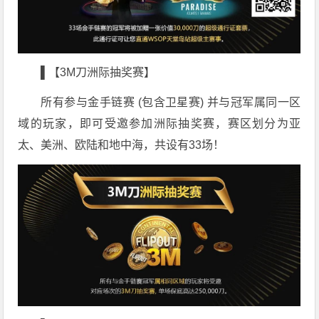
▌【3M刀洲际抽奖赛】
所有参与金手链赛 (包含卫星赛) 并与冠军属同一区
域的玩家，即可受邀参加洲际抽奖赛，赛区划分为亚
太、美洲、欧陆和地中海，共设有33场！