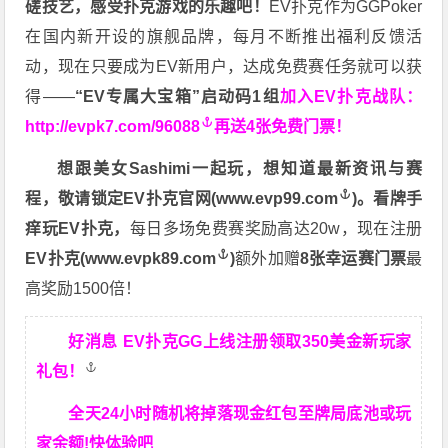
磋技艺，感受扑克游戏的乐趣吧！
EV扑克作为GGPoker
在国内新开设的旗舰品牌，每月不断推出福利反馈活
动，现在只要成为EV新用户，达成免费赛任务就可以获
得——
“EV专属大宝箱”启动码1组
加入EV扑克战队：
http://evpk7.com/96088
再送4张免费门票！
想跟美女Sashimi一起玩，
想知道最新资讯与赛
程，
敬请锁定EV扑克官网(
www.evp99.com
)。
看牌手
痒玩EV扑克，
每日多场免费赛奖励高达20w，现在注册
EV扑克(
www.evpk89.com
)
额外加赠
8张幸运赛门票
最
高奖励1500倍！
好消息 EV扑克GG上线注册领取350美金新玩家
礼包！
全天24小时随机将掉落现金红包至牌局底池或玩
家余额!快体验吧