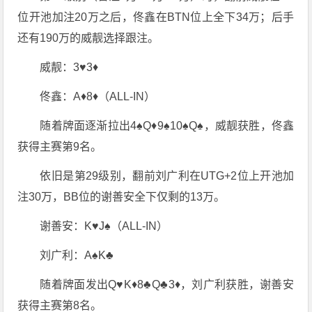
位开池加注20万之后，佟鑫在BTN位上全下34万；后手
还有190万的威靓选择跟注。
威靓：3♥️3♦️
佟鑫：A♦️8♦️（ALL-IN）
随着牌面逐渐拉出4♠️Q♦️9♠️10♠️Q♠️，威靓获胜，佟鑫
获得主赛第9名。
依旧是第29级别，翻前刘广利在UTG+2位上开池加
注30万，BB位的谢善安全下仅剩的13万。
谢善安：K♥️J♠️（ALL-IN）
刘广利：A♠️K♣️
随着牌面发出Q♥️K♦️8♣️Q♣️3♦️，刘广利获胜，谢善安
获得主赛第8名。