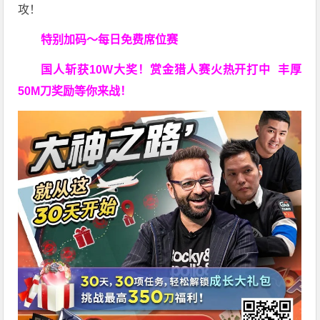
攻！
特别加码～每日免费席位赛
国人斩获
10W
大奖！
赏金猎人赛火热开打中 丰厚
50M刀奖励等你来战！