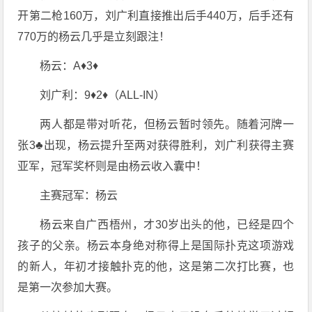
开第二枪160万，刘广利直接推出后手440万，后手还有
770万的杨云几乎是立刻跟注！
杨云：A♦️3♦️
刘广利：9♦️2♦️（ALL-IN）
两人都是带对听花，但杨云暂时领先。随着河牌一
张3♣️出现，杨云提升至两对获得胜利，刘广利获得主赛
亚军，冠军奖杯则是由杨云收入囊中！
主赛冠军：杨云
杨云来自广西梧州，才30岁出头的他，已经是四个
孩子的父亲。杨云本身绝对称得上是国际扑克这项游戏
的新人，年初才接触扑克的他，这是第二次打比赛，也
是第一次参加大赛。