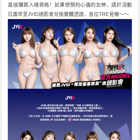
直接購買入場資格！如果想預約心儀的女神，請於活動
日盡早至JVID誘影會兌換實體憑證，各位TRE見喔～～