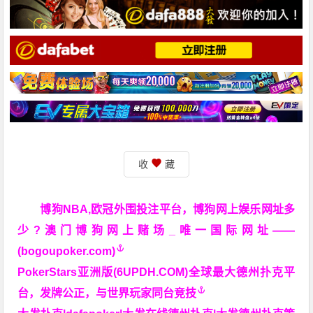
收
藏
博狗NBA,欧冠外围投注平台，博狗网上娱乐网址多
少?澳门博狗网上赌场_唯一国际网址——
(bogoupoker.com)
PokerStars亚洲版(6UPDH.COM)全球最大德州扑克平
台，发牌公正，与世界玩家同台竞技