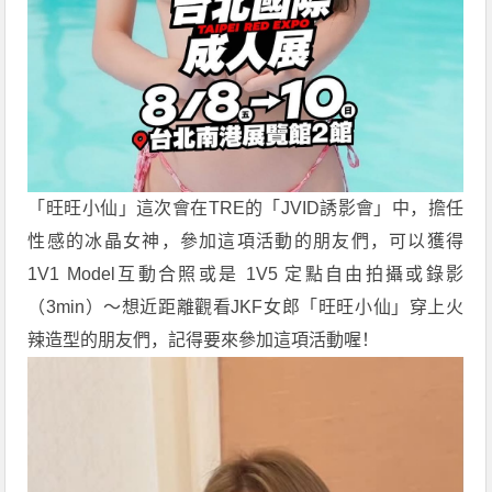
「旺旺小仙」這次會在TRE的「JVID誘影會」中，擔任
性感的冰晶女神，參加這項活動的朋友們，可以獲得
1V1 Model互動合照或是 1V5 定點自由拍攝或錄影
（3min）～想近距離觀看JKF女郎「旺旺小仙」穿上火
辣造型的朋友們，記得要來參加這項活動喔！