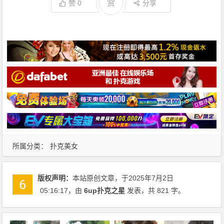
赏
赞
0
分享
所属分类：
扑克美女
版权声明：
本站原创文章，于2025年7月2日
05:16:17
，由
6up扑克之星
发表，共 821 字。