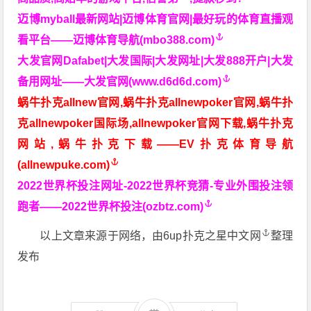
迈博myball最新网站|迈博体育官网|最好玩的体育直播观
看平台——迈博体育导航(mbo388.com)
大发官网Dafabet|大发国际|大发网址|大发888开户|大发
备用网址——大发官网(www.d6d6d.com)
蜗牛扑克allnew官网,蜗牛扑克allnewpoker官网,蜗牛扑
克allnewpoker国际场,allnewpoker官网下载,蜗牛扑克
网站,蜗牛扑克下载——EV扑克体育导航
(allnewpuke.com)
2022世界杯投注网址-2022世界杯竞猜-专业外围投注领
跑者——2022世界杯投注(ozbtz.com)
以上文章来源于网络，由
6up扑克之星中文网
整理
发布