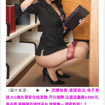
（圖片來源： ▶ ▶
迈博体育,滚球投注,电子竞
技,AG美女荷官在线发牌,开元棋牌,注册送最高8,888元,
高品质,高赔率的游戏平台,信誉第一,提款秒到！