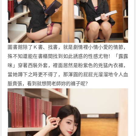
圖書館除了Ｋ書、找書，就是劇情裡小情小愛的情節，
殊不知還能在書櫃間找到如此誘惑的性感尤物！「露露
咪」穿著西裝外套，裡面居然是粉紫色的兇猛內衣褲，
當她蹲下之時更不得了，那渾圓的屁屁光溜溜地令人血
脈賁張，看到就想問老師妳的褲子呢？