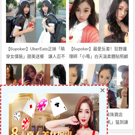
【6upoker】UberEats正妹「萌
【6upoker】最愛反差！狂野護
穿女僕裝」甜美送餐 讓人忍不
理師「小莓」白天溫柔體貼照顧
住想怒點一波了
病患，下班瞬間狂展嫩體辣力全
開！
×
【6upoker】太驚人～地表最爆
【6upoker】全台最美珠寶店
「國文老師」門開了！渾圓的
員！制服下「隱藏巨乳」猛到讓
「飽滿上圍」讓學生上課都不敢
人忘記原本是來買女友禮物…