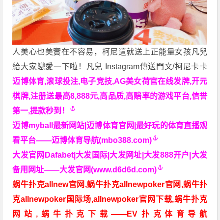
人美心也美實在不容易，柯尼這就送上正能量女孩凡兒
給大家戀愛一下啦！凡兒 Instagram傳送門文/柯尼卡卡
迈博体育,滚球投注,电子竞技,AG美女荷官在线发牌,开元
棋牌,注册送最高8,888元,高品质,高赔率的游戏平台,信誉
第一,提款秒到！
迈博myball最新网站|迈博体育官网|最好玩的体育直播观
看平台——迈博体育导航(mbo388.com)
大发官网Dafabet|大发国际|大发网址|大发888开户|大发
备用网址——大发官网(www.d6d6d.com)
蜗牛扑克allnew官网,蜗牛扑克allnewpoker官网,蜗牛扑
克allnewpoker国际场,allnewpoker官网下载,蜗牛扑克
网站,蜗牛扑克下载——EV扑克体育导航