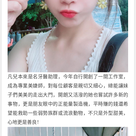
凡兒本來是名牙醫助理，今年自行開創了一間工作室，
成為專業美婕師，對每位顧客是親切又細心，總能讓妹
子們美美的走出大門，開朗又活潑的她也嘗試許多新的
事物，更是朋友眼中的正能量製造機，平時賺的錢還希
望能救助一些弱勢族群或流浪動物，不只是外型甜美，
心地更是善良！