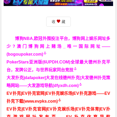
收
藏
博狗NBA,欧冠外围投注平台，博狗网上娱乐网址多
少?澳门博狗网上赌场_唯一国际网址——
(bogoupoker.com)
PokerStars亚洲版(6UPDH.COM)全球最大德州扑克平
台，发牌公正，与世界玩家同台竞技
大发扑克|dafapoker|大发在线德州扑克|大发德州扑克策
略网站——大发游戏导航(dfyxdh.com)
EV扑克|EV扑克官网|EV扑克娱乐场|EV扑克游戏——EV
扑克下载(www.evpks.com)
EV扑克|EV扑克官网|EV扑克娱乐场|EV扑克体育|EV扑
克游戏网址发布页——EV扑克体育导航