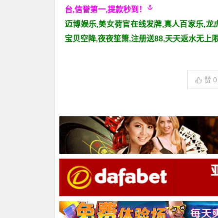
台,信誉第一,提款秒到！
迈博娱乐,美女荷官在线发牌,真人百家乐,龙虎
宝贝空降,夜夜笙箫,注册送88,天天返水无上
赞
0