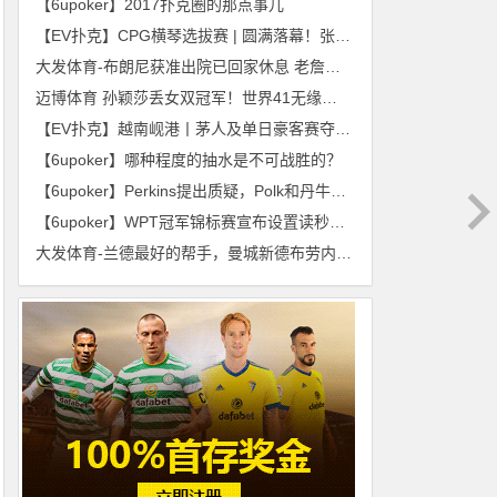
【6upoker】2017扑克圈的那点事儿
【EV扑克】CPG横琴选拔赛 | 圆满落幕！张尤帆精彩河杀夺下主赛大银龙奖杯封王，蒋亚鹏获亚军
大发体育-布朗尼获准出院已回家休息 老詹发文:感谢所有人 ，大发助力你的致富之路！
迈博体育 孙颖莎丢女双冠军！世界41无缘爆冷世界12
【EV扑克】越南岘港丨茅人及单日豪客赛夺金，收获APT首个奖杯及生涯第二高奖金
【6upoker】哪种程度的抽水是不可战胜的？
【6upoker】Perkins提出质疑，Polk和丹牛的单挑暂时搁置？
【6upoker】WPT冠军锦标赛宣布设置读秒器，Cristos威胁说要搞破坏
大发体育-兰德最好的帮手，曼城新德布劳内，大发助力你的致富之路！