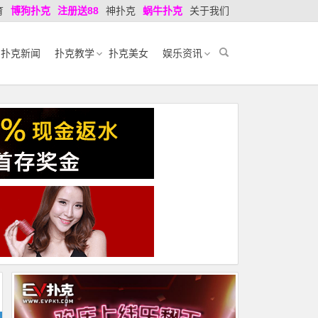
育
博狗扑克
注册送88
神扑克
蜗牛扑克
关于我们
扑克新闻
扑克教学
扑克美女
娱乐资讯