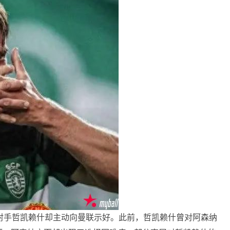
射手哲凯赖什却主动向曼联示好。此前，哲凯赖什曾对阿森纳