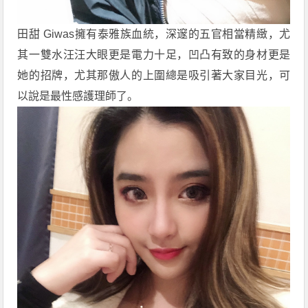
田甜 Giwas擁有泰雅族血統，深邃的五官相當精緻，尤
其一雙水汪汪大眼更是電力十足，凹凸有致的身材更是
她的招牌，尤其那傲人的上圍總是吸引著大家目光，可
以說是最性感護理師了。