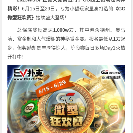
精彩！
6月15日至29日，专为小额玩家量身打造的
《
GG
微型狂欢赛》
接续盛大登场！
总保底奖励高达
1,000w
刀
，其中包含德州、奥马
哈、赏金制和人气爆棚的神秘赏金赛。报名最低从
1刀
起
步，但奖励却是丰厚得惊人，阶段赛每日多场Day1火热
开打中！