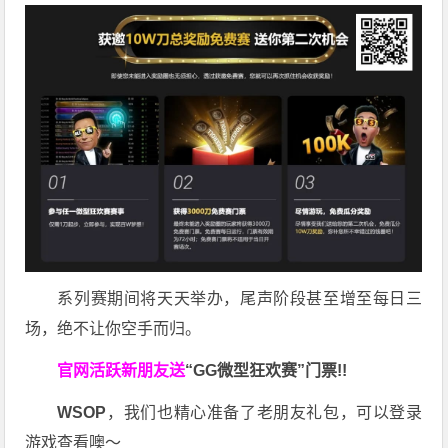
系列赛期间将天天举办，尾声阶段甚至增至每日三
场，绝不让你空手而归。
官网活跃新朋友送
“GG微型狂欢赛”门票!!
WSOP
，我们也精心准备了老朋友礼包，可以登录
游戏查看噢～