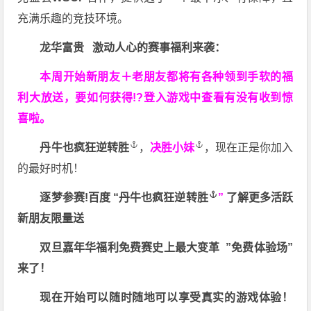
充满乐趣的竞技环境。
龙华富贵 激动人心的赛事福利来袭：
本周开始新朋友＋老朋友都将有各种领到手软的福
利大放送，要如何获得!?登入游戏中查看有没有收到惊
喜啦。
丹牛也疯狂逆转胜
，
决胜小妹
，现在正是你加入
的最好时机！
逐梦参赛!百度 “
丹牛也疯狂逆转胜
”
了解更多
活跃
新朋友限量送
双旦嘉年华福利
免费赛史上最大变革
”免费体验场”
来了！
现在开始可以随时随地可以享受真实的游戏体验！