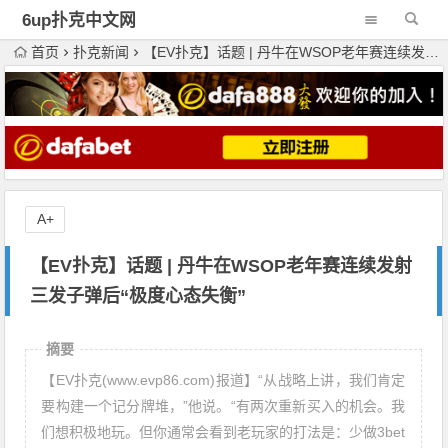
6up扑克中文网
首页
扑克新闻
【EV扑克】话题 | 丹牛在WSOP老年赛连续发射三发子弹后“极度心态失衡”
A+
【EV扑克】话题 | 丹牛在WSOP老年赛连续发射
三发子弹后“极度心态失衡”
摘要
【EV扑克(www.evp86.com)报道】“从战略上讲，我们肯定
要构建一个记分牌堆，”他说。“有两次重新买入的机会。我
们想积极地玩。但你通常会看到老玩家的打法是：少做3bet