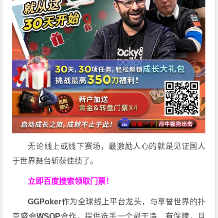
无论线上或线下赛场，最激励人心的就是见证国人
于世界舞台斩获佳绩了。
立即百度搜索领取门票！
GGPoker
作为全球线上平台龙头，与享誉世界的扑
克盛会
WSOP
合作，提供选手一个最干净、有保障，且