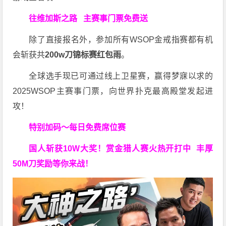
往维加斯之路
主赛事门票免费送
除了直接报名外，参加所有WSOP金戒指赛都有机
会斩获共
200w刀锦标赛红包雨
。
全球选手现已可通过线上卫星赛，赢得梦寐以求的
2025WSOP主赛事门票，向世界扑克最高殿堂发起进
攻！
特别加码～每日免费席位赛
国人斩获
10W
大奖！
赏金猎人赛火热开打中 丰厚
50M刀奖励等你来战！