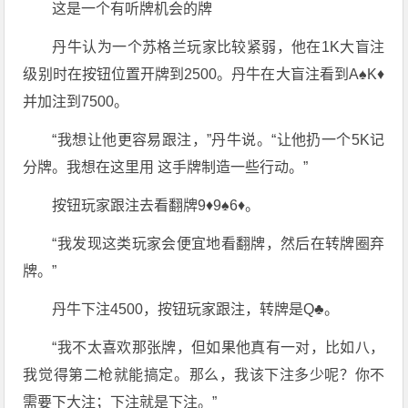
这是一个有听牌机会的牌
丹牛认为一个苏格兰玩家比较紧弱，他在1K大盲注
级别时在按钮位置开牌到2500。丹牛在大盲注看到A♠K♦
并加注到7500。
“我想让他更容易跟注，”丹牛说。“让他扔一个5K记
分牌。我想在这里用 这手牌制造一些行动。”
按钮玩家跟注去看翻牌9♦9♠6♦。
“我发现这类玩家会便宜地看翻牌，然后在转牌圈弃
牌。”
丹牛下注4500，按钮玩家跟注，转牌是Q♣。
“我不太喜欢那张牌，但如果他真有一对，比如八，
我觉得第二枪就能搞定。那么，我该下注多少呢？你不
需要下大注；下注就是下注。”