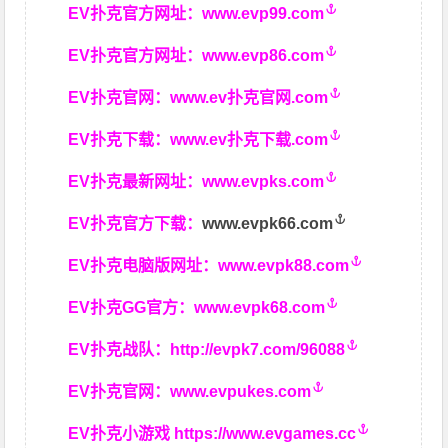
EV扑克官方网址：
www.evp99.com
EV扑克官方网址：
www.evp86.com
EV扑克官网：
www.ev扑克官网.com
EV扑克下载：
www.ev扑克下载.com
EV扑克最新网址：
www.evpks.com
EV扑克官方下载：
www.evpk66.com
EV扑克电脑版网址：
www.evpk88.com
EV扑克GG官方：
www.evpk68.com
EV扑克战队：
http://evpk7.com/96088
EV扑克官网：
www.evpukes.com
EV扑克小游戏
https://www.evgames.cc