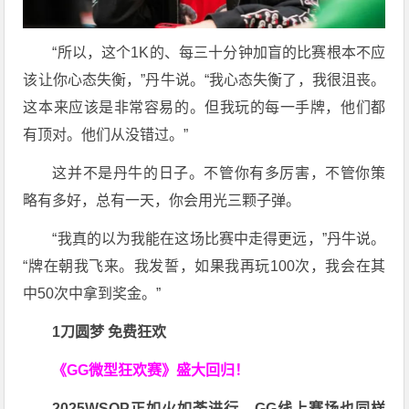
“所以，这个1K的、每三十分钟加盲的比赛根本不应
该让你心态失衡，”丹牛说。“我心态失衡了，我很沮丧。
这本来应该是非常容易的。但我玩的每一手牌，他们都
有顶对。他们从没错过。”
这并不是丹牛的日子。不管你有多厉害，不管你策
略有多好，总有一天，你会用光三颗子弹。
“我真的以为我能在这场比赛中走得更远，”丹牛说。
“牌在朝我飞来。我发誓，如果我再玩100次，我会在其
中50次中拿到奖金。”
1刀圆梦 免费狂欢
《GG微型狂欢赛》盛大回归！
2025WSOP正如火如荼进行，GG线上赛场也同样