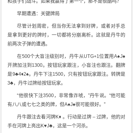
和孩子们战斗。如果我赢得了第一个，那不是很酷吗？
早期遭遇：关键牌局
尽管计划周密，但当你无法拿到好牌，或者对手总
是拿到更好的牌时，一切都将分崩离析。这就是丹牛的
前两次子弹的遭遇。
在500个大盲注级别时，丹牛从UTG+1位置用A♠J♠
开牌加注到1300。按钮玩家跟注，小盲注也跟注。翻牌
是9♣4♦2♠。丹牛下注1500，只有按钮玩家跟注。转牌是
3♣，丹牛过牌给按钮玩家。
“他很快下注3500，非常像诈唬，”丹牛说。“他可能
有八八或七七之类的牌，但A♠J♠很可能很好。”
丹牛跟注去看河牌K♦ 。行动是过牌 – 过牌，他的对
手在河牌上亮出K♥J♣，这是一个河杀。