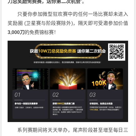
刀
总奖励免费赛，送你第二次机会
”。
只要你参加微型狂欢赛中的任何一场比赛却未进入
奖励圈 (卫星赛与阶段赛除外)，隔天即可受邀参加价值
3,000
刀
的免费锦标赛！
系列赛期间将天天举办，尾声阶段甚至增至每日三