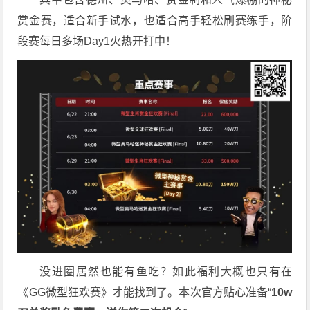
赏金赛，适合新手试水，也适合高手轻松刷赛练手，阶
段赛每日多场Day1火热开打中！
没进圈居然也能有鱼吃？如此福利大概也只有在
《GG微型狂欢赛》才能找到了。本次官方贴心准备“
10w