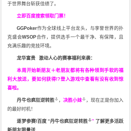
于世界舞台斩获佳绩了。
立即百度搜索领取门票！
GGPoker
作为全球线上平台龙头，与享誉世界的扑
克盛会
WSOP
合作，提供选手一个最干净、有保障，且
充满乐趣的竞技环境。
龙华富贵 激动人心的赛事福利来袭：
本周开始新朋友＋老朋友都将有各种领到手软的福
利大放送，要如何获得!?登入游戏中查看有没有收到惊
喜啦。
丹牛也疯狂逆转胜
，
决胜小妹
，现在正是你加入
的最好时机！
逐梦参赛!百度 “
丹牛也疯狂逆转胜
”
了解更多
活跃
新朋友限量送