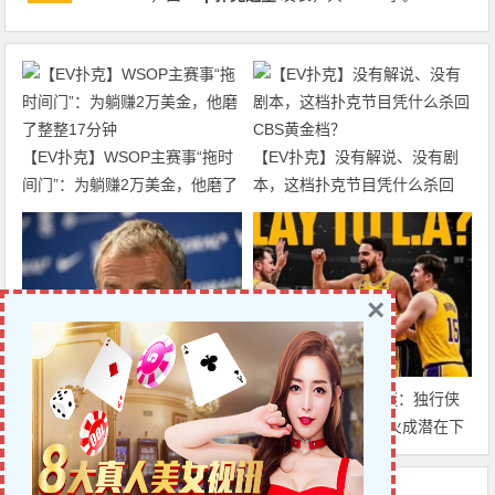
【EV扑克】WSOP主赛事“拖时
【EV扑克】没有解说、没有剧
间门”：为躺赚2万美金，他磨了
本，这档扑克节目凭什么杀回
整整17分钟
CBS黄金档？
×
迈博体育 巴萨中场竞争白热
克莱·汤普森去向成谜：独行侠
化：卡萨多彻底沦为边缘人，沙
有意交易，湖人&热火成潜在下
特高薪邀约引发去留两难
家，大发体育助力你的致富之
路！
上一篇
下一篇