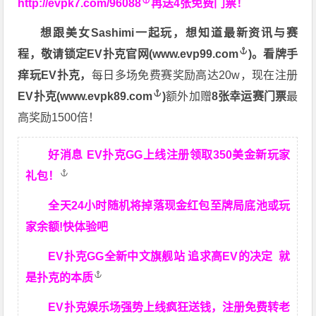
http://evpk7.com/96088
再送4张免费门票！
想跟美女Sashimi一起玩，
想知道最新资讯与赛
程，
敬请锁定EV扑克官网(
www.evp99.com
)。
看牌手
痒玩EV扑克，
每日多场免费赛奖励高达20w，现在注册
EV扑克(
www.evpk89.com
)
额外加赠
8张幸运赛门票
最
高奖励1500倍！
好消息 EV扑克GG上线注册领取350美金新玩家
礼包！
全天24小时随机将掉落现金红包至牌局底池或玩
家余额!快体验吧
EV扑克GG
全新中文旗舰站
追求高EV
的决定
就
是扑克的本质
EV扑克娱乐场强势上线疯狂送钱，注册免费转老