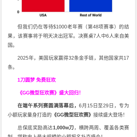
但我们仍在等待$1000老年赛（第48项赛事）的结
果，该赛事将于明天决出冠军。决赛桌7人中6人来自美
国。
2025年，美国玩家赢得32条金手链，其他国家共17
条。
1刀圆梦 免费狂欢
《GG微型狂欢赛》盛大回归！
在端午系列赛圆满落幕后，
6月15日至29日，专为
小额玩家量身打造的
《
GG
微型狂欢赛》
接续盛大登场！
总保底奖励高达
1,000w
刀
，横跨两周、覆盖各类赛
制，堪称史上最大规模的小额报名扑克盛会！