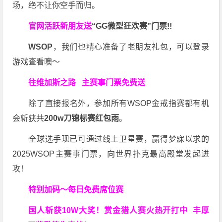
场，绝不让你空手而归。
官网活跃新朋友送
“GG微型狂欢赛”门票!!
WSOP
，我们也精心准备了老朋友礼包，可以登录
游戏查看噢～
往维加斯之路
主赛事门票免费送
除了直接报名外，参加所有WSOP金戒指赛都有机
会斩获共
200w刀锦标赛红包雨
。
全球选手现已可通过线上卫星赛，赢得梦寐以求的
2025WSOP主赛事门票，向世界扑克最高殿堂发起进
攻！
特别加码～每日免费席位赛
国人斩获
10W
大奖！
赏金猎人赛火热开打中 丰厚