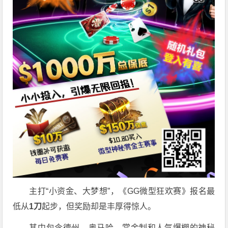
主打“小资金、大梦想”，《GG微型狂欢赛》报名最
低从
1
刀
起步，但奖励却是丰厚得惊人。
其中包含德州、奥马哈、赏金制和人气爆棚的神秘