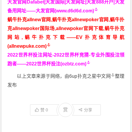
大发官网Dafabet|大发国际|大发网址|大发888开户|大发
备用网址——大发官网(www.d6d6d.com)
蜗牛扑克allnew官网,蜗牛扑克allnewpoker官网,蜗牛扑
克allnewpoker国际场,allnewpoker官网下载,蜗牛扑克
网站,蜗牛扑克下载——EV扑克体育导航
(allnewpuke.com)
2022世界杯投注网址-2022世界杯竞猜-专业外围投注领
跑者——2022世界杯投注(ozbtz.com)
以上文章来源于网络，由
6up扑克之星中文网
整理
发布
赏
赞
0
分享