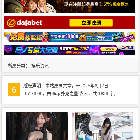
所属分类：
娱乐资讯
版权声明：
本站原创文章，于2025年6月2日
07:28:00
，由
6up扑克之星
发表，共 1938 字。