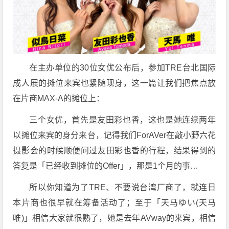
在主办单位的30位女优公布后，参加TRE台北国际
成人展的摊位来宾也紧随现身，这一篇让我们把焦点放
在片商MAX-A的摊位上：
三个女优，首先是友田彩也香，这也是她连续两年
以摊位来宾的身分来台，记得我们ForAVer在敲小野六花
摄影会的时候顺便问过友田彩也香的行程，结果得到的
答复是「已经收到摊位的Offer」，那是1个月的事…
所以你知道为了TRE、不要说台湾厂商了，就连日
本片商也很早就在筹备活动了；至于「天马ゆい(天马
唯)」相信大家就很熟了，她是去年AVway的来宾，相信