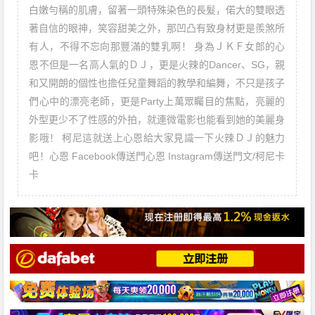
白嫩勻稱的肌膚，留著一頭特殊染色的長髮，偌大的雙眼透
著自信的眼神，笑容甜美之外，那凹凸有致身材更是羨煞所
有人，不得不忘向那豐滿的雙乳啊！ 身為ＪＫＦ女郎的心
恩不但是一名高人氣的ＤＪ，更是火辣的Dancer、SG，親
和又開朗的個性也擔任兒童舞蹈的教學和編舞，不只是孩子
們心中的漂亮老師，更是Party上萬眾矚目的焦點，亮麗的
外型更少不了性感的外拍，就連微電影也能看到她的美麗身
影哦！ 柯尼這就送上心恩給大家見識一下火辣ＤＪ的魅力
吧！心恩 Facebook傳送門心恩 Instagram傳送門文/柯尼卡
卡