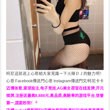
柯尼這就送上心恩給大家見識一下火辣ＤＪ的魅力吧！
心恩 Facebook傳送門心恩 Instagram傳送門文/柯尼卡卡
迈博体育,滚球投注,电子竞技,AG美女荷官在线发牌,开元
棋牌,注册送最高8,888元,高品质,高赔率的游戏平台,信誉
第一,提款秒到！