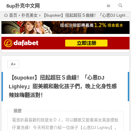
6up扑克中文网
首页
扑克美女
【6upoker】扭起超狂Ｓ曲線！「心恩DJ Lighley」甜美親和融化孩子們，晚上化身性感辣妹嗨翻派對！
A+
【6upoker】扭起超狂Ｓ曲線！「心恩DJ
Lighley」甜美親和融化孩子們，晚上化身性感
辣妹嗨翻派對！
摘要
電音趴最喜歡的就是女ＤＪ，可以聽歌又能看美女真是摸蛤
仔兼洗褲！今天柯尼要介紹一位妹子【心恩DJ Lighley】，