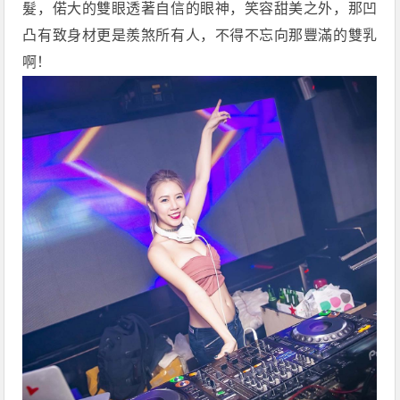
髮，偌大的雙眼透著自信的眼神，笑容甜美之外，那凹
凸有致身材更是羨煞所有人，不得不忘向那豐滿的雙乳
啊！