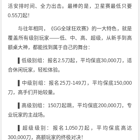
活安排时间、全力出击。最棒的是，卫星赛最低只要
0.55刀起！
与往年相同，《GG全球狂欢赛》的一大特色，就是
覆盖所有级别玩家——低、中、高、超级，从新手到高
额桌大神，都能找到属于自己的舞台：
▌低级别组：报名
2.5刀起，平均保底30,000刀，适
合休闲玩家，轻松体验。
▌中级别组：报名
25刀-149刀，平均保底150,000
刀，高手们开始较量
。
▌高级别组：
150刀起跳，平均保底200,000刀，专
业玩家的主战场
。
▌超级级别：报名
1,050刀起，平均保底高达
300,000刀，高额玩家的终极对决！