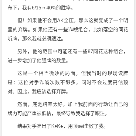
布下，我有6/15 ≈ 40%的胜率。
但！如果他不会用AK全压，那么这就变成了一个明
显的弃牌。如果他还有一些诈唬组合，比如落空的同花
听牌，那么我就必须跟注。
另外，他的范围中可能还有一些87同花这种组合，
进一步增加了他强牌的数量。
这是一个相当微妙的局面。但我当时的现场读牌
是：这位对手诈唬次数不够多，同时不会过度高估顶
对。因此，我应该选择弃牌。
然而，底池赔率太好，加上我前面的行动让自己的
牌力可能严重被低估，最终导致我选择了跟注。
结果对手亮出了K♦K♠，用顶set击败了我。