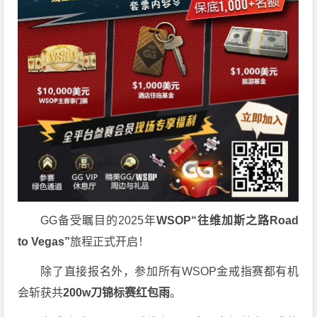
GG备受瞩目的2025年
WSOP“往维加斯之路Road
to Vegas”
旅程正式开启！
除了直接报名外，参加所有WSOP金戒指赛都有机
会斩获共
200w刀锦标赛红包雨
。