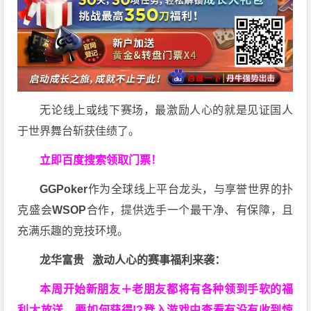
无论线上或线下赛场，最激励人心的就是见证国人
于世界舞台斩获佳绩了。
立即百度搜索领取门票！
GGPoker
作为全球线上平台龙头，与享誉世界的扑
克盛会
WSOP
合作，提供选手一个最干净、有保障，且
充满乐趣的竞技环境。
龙华富贵 激动人心的赛事福利来袭：
本周开始新朋友＋老朋友都将有各种领到手软的福
利大放送，要如何获得!?登入游戏中查看有没有收到惊