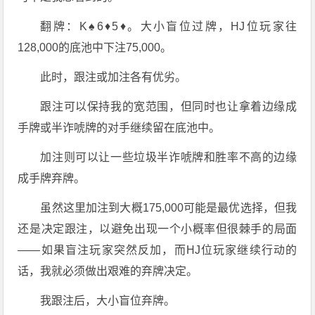
翻牌：K♠6♦5♦。大小盲位过牌，HJ位玩家往
128,000的底池中下注75,000。
此时，跟注或加注各有优劣。
跟注可以保持我的宽范围，但同时也让拿着边缘成
手牌或半诈唬牌的对手继续留在底池中。
加注则可以让一些垃圾半诈唬牌和胜率不高的边缘
成手牌弃牌。
虽然这里加注到大概175,000可能是最优选择，但我
还是决定跟注，以避免出现一个小概率但很棘手的局面
——如果盲注玩家突然反加，而HJ位玩家继续行动的
话，我就必须做出艰难的弃牌决定。
我跟注后，大小盲位弃牌。