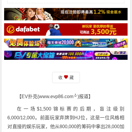
收
藏
【EV扑克(
www.evp86.com
)报道】
在一场$1,500锦标赛的后期，盲注级别
6,000/12,000。前面玩家弃牌到HJ位，这是一位风格相
对直接的娱乐玩家，他从800,000的筹码中拿出28,000加