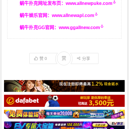
蜗牛扑克网址发布页：
www.allnewpuke.com
蜗牛娱乐官网：
www.allnewapl.com
蜗牛扑克GG官网：
www.ggallnew.com
赏
赞
0
分享