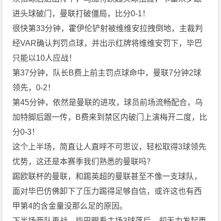
进头球破门，曼联打破僵局，比分0-1！
很快第33分钟，霍伊伦铲射被维维安拉拽倒地，主裁判
经VAR确认判罚点球，并出示红牌将维维安罚下，毕巴
只能以10人应战！
第37分钟，队长B费上前主罚点球命中，曼联7分钟2球
领先，0-2！
第45分钟，依然是曼联的进攻，球员前场流畅配合，乌
加特脚后跟一传，B费来到禁区内破门上演梅开二度，比
分0-3！
这个上半场，简直让人直呼不可思议，轻松取得3球领先
优势，这还是本赛季我们熟悉的曼联吗？
踢欧联杯的曼联，和踢英超的曼联甚至不像一支球队，
面对毕巴仿佛卸下了压力踢得足够自信，或许这也有西
甲第4的含金量没那么足的原因。
下半场两队再战，毕巴眼看主场3球落后，却无力发起更