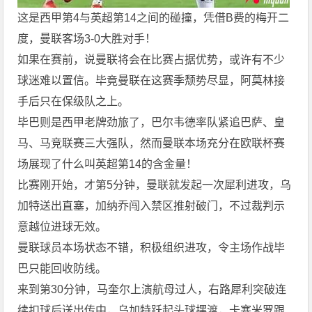
这是西甲第4与英超第14之间的碰撞，凭借B费的梅开二
度，曼联客场3-0大胜对手！
如果在赛前，说曼联将会在比赛占据优势，或许有不少
球迷难以置信。毕竟曼联在这赛季颓势尽显，阿莫林接
手后只在保级队之上。
毕巴则是西甲老牌劲旅了，巴尔韦德率队紧追巴萨、皇
马、马竞联赛三大强队，然而曼联本场充分在欧联杯赛
场展现了什么叫英超第14的含金量！
比赛刚开始，才第5分钟，曼联就发起一次犀利进攻，乌
加特送出直塞，加纳乔闯入禁区推射破门，不过裁判示
意越位进球无效。
曼联球员本场状态不错，积极组织进攻，令主场作战毕
巴只能回收防线。
来到第30分钟，马奎尔上演航母过人，右路犀利突破连
续扣球后送出传中，乌加特跃起头球摆渡，卡塞米罗跟