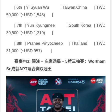
| 6th | Yi Syuan Wu | Taiwan,
China
| TWD
50,000 (~USD 1,543) |
| 7th | Yun Kyungmee | South Korea | TWD
39,500 (~USD 1,219) |
| 8th | Pranee Pinyocheep | Thailand | TWD
31,000 (~USD 957) |
赛事#43: 限注 – 庄家选局 – 5牌三抽賽：Wortham
Sr.成就APT混合赛双冠王