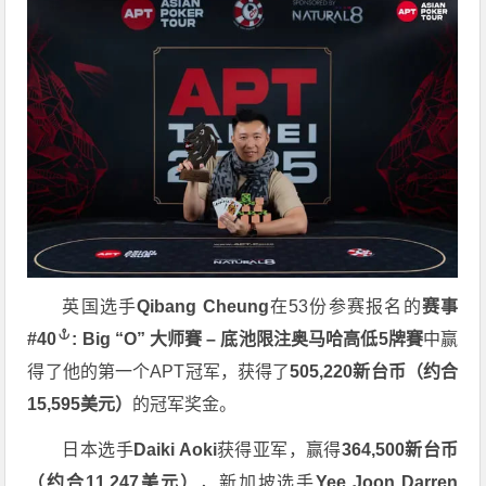
英国选手
Qibang Cheung
在53份参赛报名的
赛事
#40
: Big “O” 大师賽 – 底池限注奥马哈高低5牌賽
中赢
得了他的第一个APT冠军，获得了
505,220新台币（约合
15,595美元）
的冠军奖金。
日本选手
Daiki Aoki
获得亚军，赢得
364,500新台币
（约合11,247美元）
，新加坡选手
Yee Joon Darren