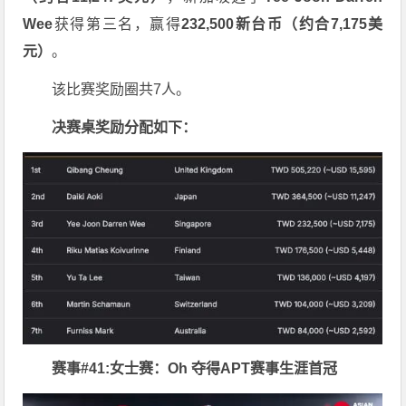
Wee
获得第三名，赢得
232,500新台币（约合7,175美
元）
。
该比赛奖励圈共7人。
决赛桌奖励分配如下：
赛事#41:女士赛：Oh 夺得APT赛事生涯首冠