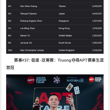
赛事#37: 极速 -双筹赛：Truong夺得APT赛事生涯
首冠