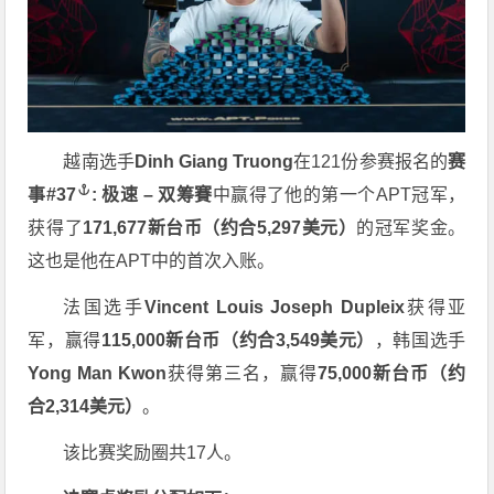
越南选手
Dinh Giang Truong
在121份参赛报名的
赛
事
#37
: 极速 – 双筹賽
中赢得了他的第一个APT冠军，
获得了
171,677新台币（约合5,297美元）
的冠军奖金。
这也是他在APT中的首次入账。
法国选手
Vincent Louis Joseph Dupleix
获得亚
军，赢得
115,000新台币（约合3,549美元）
，韩国选手
Yong Man Kwon
获得第三名，赢得
75,000新台币（约
合2,314美元）
。
该比赛奖励圈共17人。