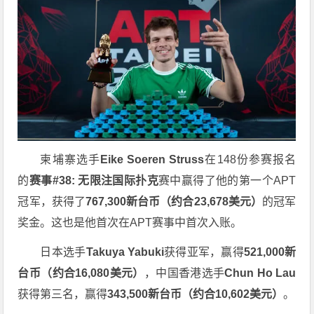
柬埔寨选手
Eike Soeren Struss
在148份参赛报名
的
赛事#38: 无限注国际扑克
赛中赢得了他的第一个APT
冠军，获得了
767,300新台币（约合23,678美元）
的冠军
奖金。这也是他首次在APT赛事中首次入账。
日本选手
Takuya Yabuki
获得亚军，赢得
521,000新
台币（约合16,080美元）
，中国香港选手
Chun Ho Lau
获得第三名，赢得
343,500新台币（约合10,602美元）
。