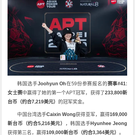
韩国选手
Joohyun Oh
在59份参赛报名的
赛事#41:
女士赛
中赢得了她的第一个APT冠军，获得了
233,800新
台币（约合7,219美元）
的冠军奖金。
中国台湾选手
Caixin Wong
获得亚军，赢得
169,000
新台币（约合5,216美元）
，韩国选手
Hyunhee Jeong
获得第三名，赢得
109,000新台币（约合3,364美元）
。