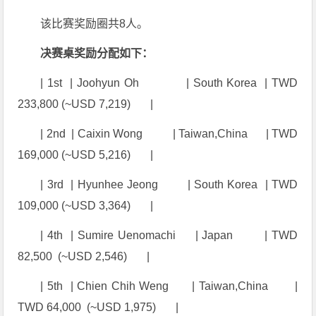
该比赛奖励圈共8人。
决赛桌奖励分配如下：
| 1st | Joohyun Oh | South Korea | TWD
233,800 (~USD 7,219) |
| 2nd | Caixin Wong | Taiwan,China | TWD
169,000 (~USD 5,216) |
| 3rd | Hyunhee Jeong | South Korea | TWD
109,000 (~USD 3,364) |
| 4th | Sumire Uenomachi | Japan | TWD
82,500 (~USD 2,546) |
| 5th | Chien Chih Weng | Taiwan,
China
|
TWD 64,000 (~USD 1,975) |