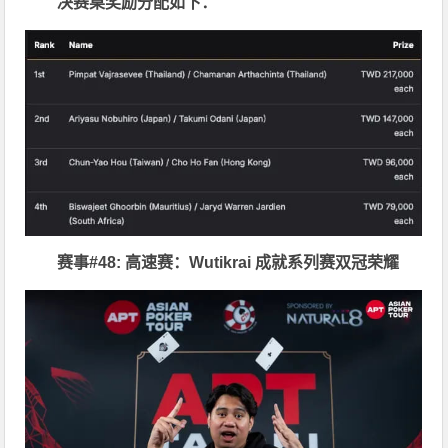
决赛桌奖励分配如下：
赛事#48: 高速赛：Wutikrai 成就系列赛双冠荣耀