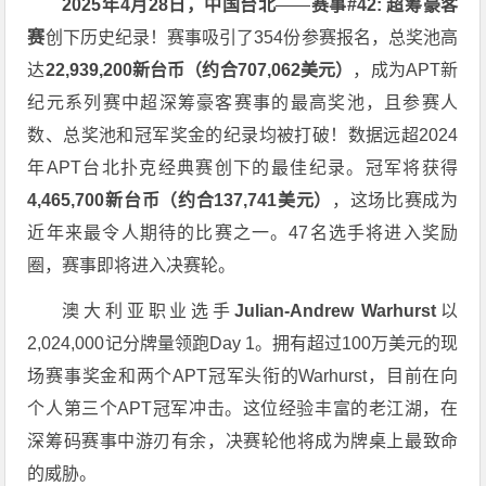
2025年4月28日，中国台北
——
赛事#42: 超筹豪客
赛
创下历史纪录！赛事吸引了354份参赛报名，总奖池高
达
22,939,200新台币（约合707,062美元）
，成为APT新
纪元系列赛中超深筹豪客赛事的最高奖池，且参赛人
数、总奖池和冠军奖金的纪录均被打破！数据远超2024
年APT台北扑克经典赛创下的最佳纪录。冠军将获得
4,465,700新台币（约合137,741美元）
，这场比赛成为
近年来最令人期待的比赛之一。47名选手将进入奖励
圈，赛事即将进入决赛轮。
澳大利亚职业选手
Julian-Andrew Warhurst
以
2,024,000记分牌量领跑Day 1。拥有超过100万美元的现
场赛事奖金和两个APT冠军头衔的Warhurst，目前在向
个人第三个APT冠军冲击。这位经验丰富的老江湖，在
深筹码赛事中游刃有余，决赛轮他将成为牌桌上最致命
的威胁。