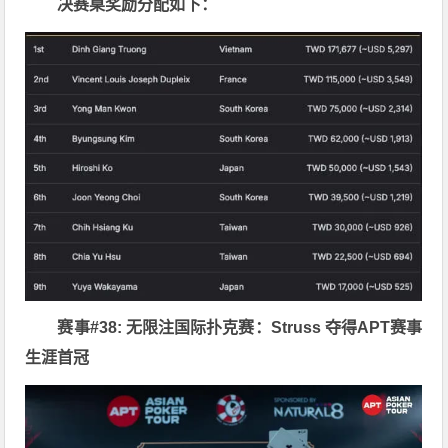
决赛桌奖励分配如下：
赛事#38: 无限注国际扑克赛：Struss 夺得APT赛事
生涯首冠