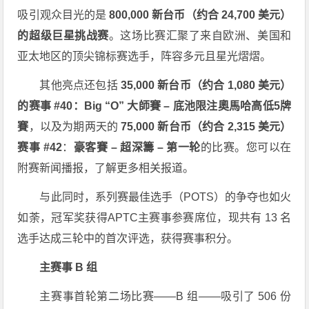
吸引观众目光的是
800,000 新台币（约合 24,700 美元）
的超级巨星挑战赛
。这场比赛汇聚了来自欧洲、美国和
亚太地区的顶尖锦标赛选手，阵容多元且星光熠熠。
其他亮点还包括
35,000 新台币（约合 1,080 美元）
的赛事 #40：Big “O” 大師賽 – 底池限注奧馬哈高低5牌
賽
，以及为期两天的
75,000 新台币（约合 2,315 美元）
赛事 #42
：
豪客賽 – 超深籌 – 第一轮
的比赛。您可以在
附赛新闻播报，了解更多相关报道。
与此同时，系列赛最佳选手（POTS）的争夺也如火
如荼，冠军奖获得APTC主赛事参赛席位，现共有 13 名
选手达成三轮中的首次评选，获得赛事积分。
主赛事 B 组
主赛事首轮第二场比赛——B 组——吸引了 506 份