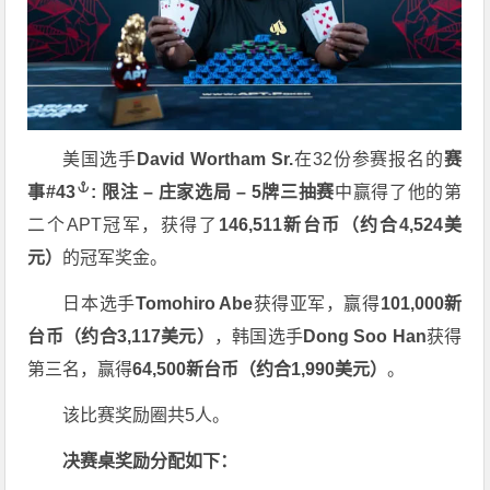
美国选手
David Wortham Sr.
在32份参赛报名的
赛
事
#43
: 限注 – 庄家选局 – 5牌三抽赛
中赢得了他的第
二个APT冠军，获得了
146,511新台币（约合4,524美
元）
的冠军奖金。
日本选手
Tomohiro Abe
获得亚军，赢得
101,000新
台币（约合3,117美元）
，韩国选手
Dong Soo Han
获得
第三名，赢得
64,500新台币（约合1,990美元）
。
该比赛奖励圈共5人。
决赛桌奖励分配如下：