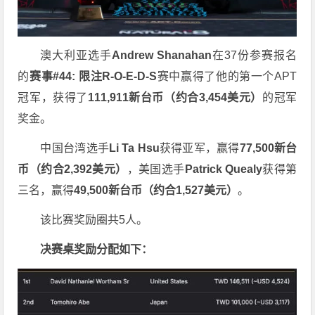
澳大利亚选手
Andrew Shanahan
在37份参赛报名
的
赛事#44: 限注R-O-E-D-S
赛中赢得了他的第一个APT
冠军，获得了
111,911新台币（约合3,454美元）
的冠军
奖金。
中国台湾选手
Li Ta Hsu
获得亚军，赢得
77,500新台
币（约合2,392美元）
，美国选手
Patrick Quealy
获得第
三名，赢得
49,500新台币（约合1,527美元）
。
该比赛奖励圈共5人。
决赛桌奖励分配如下：