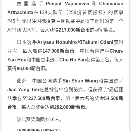
泰国选手
Pimpat Vajrasevee
和
Chamanan
Arthachinta
在129支队伍（258份参赛报名）的赛事
#45
: 无限注国际撲克 – 团队赛中赢得了他们的第一个
APT团队冠军，每人获得
217,000新台币
的冠军奖金。
日本选手
Ariyasu Nobuhiro
和
Takumi Odani
获得
亚军，每人赢得
147,000新台币
，中国台湾选手
Chun-
Yao Hou
和中国香港选手
Cho Ho Fan
获得第三名，每人
赢得
96,000新台币
。
此外，中国台湾选
手Sin Shun Wong
和美国选手
Jian Yang Teh
在总排名中位列第六，但获得了“最后团
队幸存奖”
227,500新台币
，加上第六名的奖金
54,500新
台币
，每人总奖金达到
282,000新台币
。
该比赛奖励圈共16人。