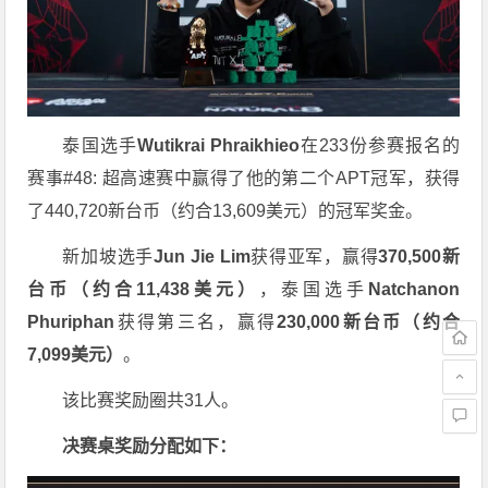
泰国选手
Wutikrai Phraikhieo
在233份参赛报名的
赛事#48: 超高速赛中赢得了他的第二个APT冠军，获得
了440,720新台币（约合13,609美元）的冠军奖金。
新加坡选手
Jun Jie Lim
获得亚军，赢得
370,500新
台币（约合11,438美元）
，泰国选手
Natchanon
Phuriphan
获得第三名，赢得
230,000新台币（约合
7,099美元）
。
该比赛奖励圈共31人。
决赛桌奖励分配如下：