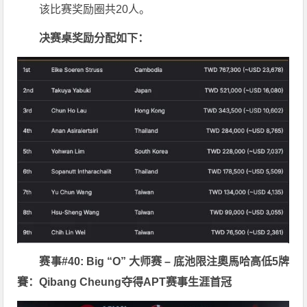
该比赛奖励圈共20人。
决赛桌奖励分配如下：
赛事#40: Big “O” 大师赛 – 底池限注奧馬哈高低5牌
賽：Qibang Cheung夺得APT赛事生涯首冠