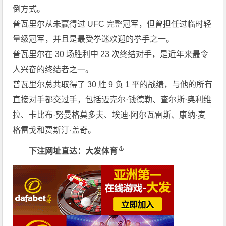
倒方式。
普瓦里尔从未赢得过 UFC 完整冠军，但曾担任过临时轻
量级冠军，并且是最受拳迷欢迎的拳手之一。
普瓦里尔在 30 场胜利中 23 次终结对手，是近年来最令
人兴奋的终结者之一。
普瓦里尔总共取得了 30 胜 9 负 1 平的战绩，与他的所有
直接对手都交过手，包括迈克尔·钱德勒、查尔斯·奥利维
拉、卡比布·努曼格莫多夫、埃迪·阿尔瓦雷斯、康纳·麦
格雷戈和贾斯汀·盖奇。
下注网址直达：
大发体育