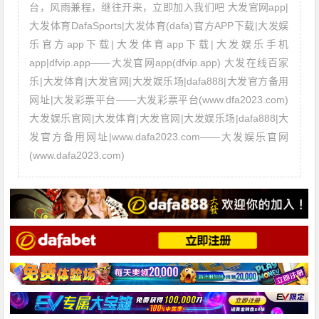
台，风雨兼程，继往开来，立即加入我们吧 大发官网app|
大发体育DafaSports|大发体育(dafa)官方APP下载|大发娱
乐官方app下载|大发体育app下载|大发娱乐手机
app|dfvip.app——大发官网app(dfvip.app) 大发在线百家
乐|大发体育|大发官网|大发娱乐场|dafa888|大发官方备用
网址|大发彩票平台——大发彩票平台(www.dfa2023.com)
大发娱乐官网|大发体育|大发官网|大发娱乐场|dafa888|大
发官方备用网址|www.dafa2023.com——大发娱乐官网
(www.dafa2023.com)