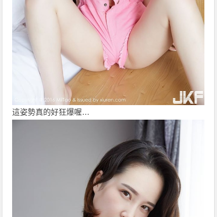
這姿勢真的好狂爆喔…