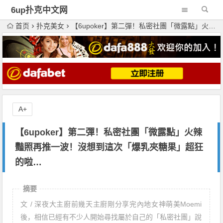
6up扑克中文网
首页
扑克美女
【6upoker】第二彈！私密社團「微露點」火辣豔照再推一波！沒想到這次「爆乳夾糖果」超狂的啦…
A+
【6upoker】第二彈！私密社團「微露點」火辣
豔照再推一波！沒想到這次「爆乳夾糖果」超狂
的啦…
摘要
文 / 深夜大主廚前幾天主廚剛分享完內地女神萌美Moemi
後，相信已經有不少人開始尋找屬於自己的「私密社團」說