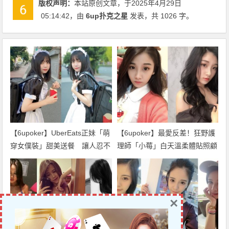
版权声明：
本站原创文章，于2025年4月29日
05:14:42
，由
6up扑克之星
发表，共 1026 字。
【6upoker】UberEats正妹「萌
【6upoker】最愛反差！狂野護
穿女僕裝」甜美送餐 讓人忍不
理師「小莓」白天溫柔體貼照顧
住想怒點一波了
病患，下班瞬間狂展嫩體辣力全
開！
×