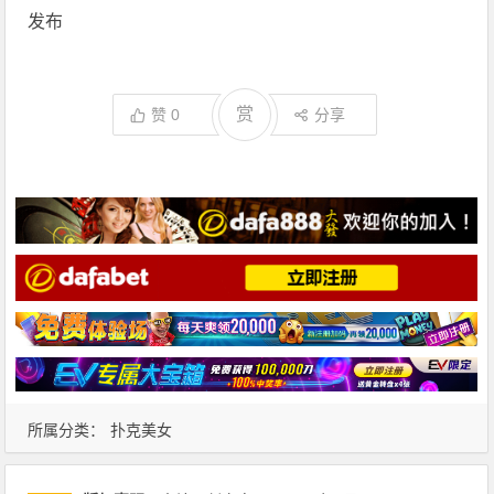
发布
赏
赞
0
分享
所属分类：
扑克美女