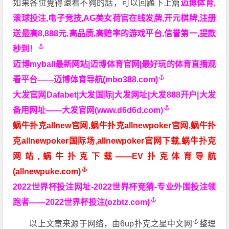
如果各位覺得還看不夠的話，可以回顧下上篇
迈博体育,
滚球投注,电子竞技,AG美女荷官在线发牌,开元棋牌,注册
送最高8,888元,高品质,高赔率的游戏平台,信誉第一,提款
秒到！
迈博myball最新网站|迈博体育官网|最好玩的体育直播观
看平台——迈博体育导航(mbo388.com)
大发官网Dafabet|大发国际|大发网址|大发888开户|大发
备用网址——大发官网(www.d6d6d.com)
蜗牛扑克allnew官网,蜗牛扑克allnewpoker官网,蜗牛扑
克allnewpoker国际场,allnewpoker官网下载,蜗牛扑克
网站,蜗牛扑克下载——EV扑克体育导航
(allnewpuke.com)
2022世界杯投注网址-2022世界杯竞猜-专业外围投注领
跑者——2022世界杯投注(ozbtz.com)
以上文章来源于网络，由
6up扑克之星中文网
整理