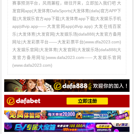
赛事预测平台，风雨兼程，继往开来，立即加入我们吧 大
发官网app|大发体育DafaSports|大发体育(dafa)官方APP下
载|大发娱乐官方app下载|大发体育app下载|大发娱乐手机
app|dfvip.app——大发官网app(dfvip.app) 大发在线百家
乐|大发体育|大发官网|大发娱乐场|dafa888|大发官方备用
网址|大发彩票平台——大发彩票平台(www.dfa2023.com)
大发娱乐官网|大发体育|大发官网|大发娱乐场|dafa888|大
发官方备用网址|www.dafa2023.com——大发娱乐官网
(www.dafa2023.com)