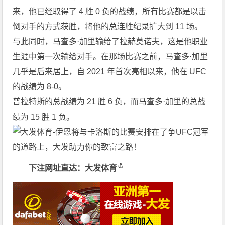
来，他已经取得了 4 胜 0 负的战绩，所有比赛都是以击
倒对手的方式获胜，将他的总连胜纪录扩大到 11 场。
与此同时，马查多·加里输给了拉赫莫诺夫，这是他职业
生涯中第一次输给对手。在那场比赛之前，马查多·加里
几乎是后来居上，自 2021 年首次亮相以来，他在 UFC
的战绩为 8-0。
普拉特斯的总战绩为 21 胜 6 负，而马查多·加里的总战
绩为 15 胜 1 负。
下注网址直达：
大发体育