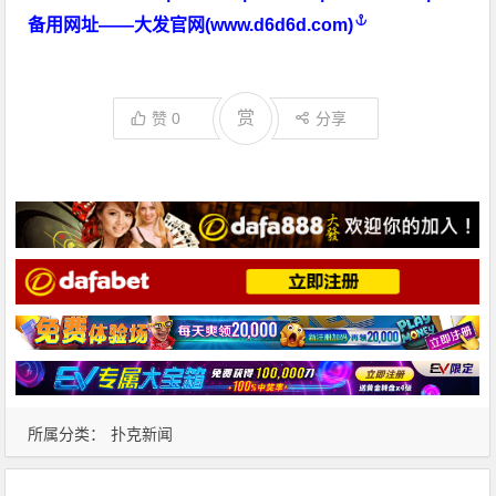
备用网址——大发官网(www.d6d6d.com)
赏
赞
0
分享
所属分类：
扑克新闻