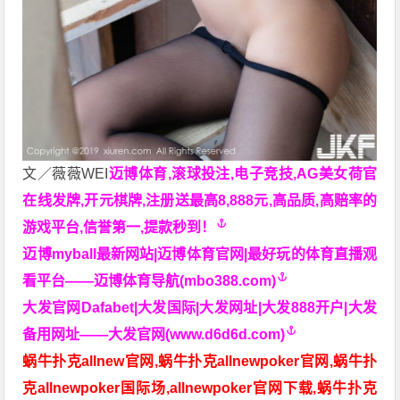
文／薇薇WEI
迈博体育,滚球投注,电子竞技,AG美女荷官
在线发牌,开元棋牌,注册送最高8,888元,高品质,高赔率的
游戏平台,信誉第一,提款秒到！
迈博myball最新网站|迈博体育官网|最好玩的体育直播观
看平台——迈博体育导航(mbo388.com)
大发官网Dafabet|大发国际|大发网址|大发888开户|大发
备用网址——大发官网(www.d6d6d.com)
蜗牛扑克allnew官网,蜗牛扑克allnewpoker官网,蜗牛扑
克allnewpoker国际场,allnewpoker官网下载,蜗牛扑克