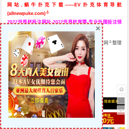
网站,蜗牛扑克下载——EV扑克体育导航
(allnewpuke.com)
2022世界杯投注网址-2022世界杯竞猜-专业外围投注领
×
跑者——2022世界杯投注(ozbtz.com)
以上文章来源于网络，由
6up扑克之星中文网
整理
发布
赏
赞
0
分享