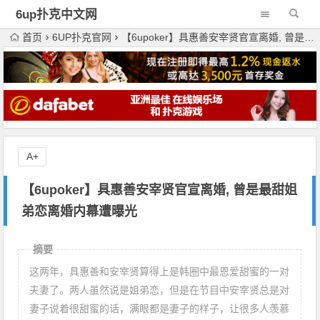
6up扑克中文网
首页
6UP扑克官网
【6upoker】具惠善安宰贤官宣离婚, 曾是最甜姐弟恋离婚内幕遭曝光
A+
【6upoker】具惠善安宰贤官宣离婚, 曾是最甜姐
弟恋离婚内幕遭曝光
摘要
这两年，具惠善和安宰贤算得上是韩圈中最恩爱甜蜜的一对
夫妻了。两人虽然说是姐弟恋，但是在节目中安宰贤总是对
妻子说着很甜蜜的话，满眼都是妻子的样子，让很多人羡慕