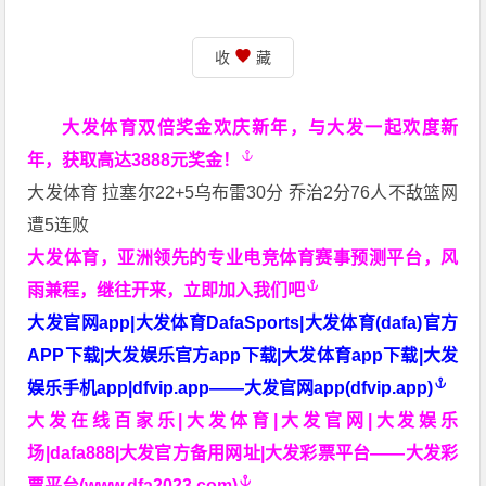
收
藏
大发体育双倍奖金欢庆新年，与大发一起欢度新
年，获取高达3888元奖金！
大发体育 拉塞尔22+5乌布雷30分 乔治2分76人不敌篮网
遭5连败
大发体育，亚洲领先的专业电竞体育赛事预测平台，风
雨兼程，继往开来，立即加入我们吧
大发官网app|大发体育DafaSports|大发体育(dafa)官方
APP下载|大发娱乐官方app下载|大发体育app下载|大发
娱乐手机app|dfvip.app——大发官网app(dfvip.app)
大发在线百家乐|大发体育|大发官网|大发娱乐
场|dafa888|大发官方备用网址|大发彩票平台——大发彩
票平台(www.dfa2023.com)