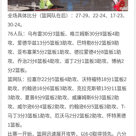
全场具体比分（篮网队在后）：27-29、22-24、17-23、
30-24。
76人队：乌布雷30分3篮板、格兰姆斯30分9篮板4助
攻、爱德华兹13分5篮板3助攻、巴特勒8分2篮板9助
攻、亚布塞莱5分2篮板1助攻、德拉蒙德4分8篮板1助
攻、乔治2分6篮板4助攻、道丁2分1篮板3助攻、博纳2
分2篮板。
篮网队：拉塞尔22分5篮板4助攻、沃特福特18分1篮板2
助攻、约翰逊16分6篮板3助攻、克拉克斯顿13分11篮板
3助攻、夏普8分9篮板2助攻、威廉姆斯6分3篮板2助
攻、威尔逊6分4篮板2助攻、约翰逊6分5篮板3助攻、T-
马丁3分3篮板1助攻、厄沃马2分2篮板2助攻、怀特黑德
1篮板。
比赛一开始，篮网迅速展开攻势，以6-0取得领先。六分