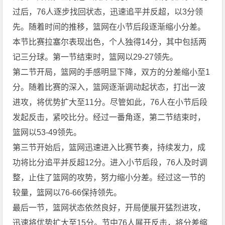
过后，76人逐步找回状态，迅速追平并反超，以3分领
先。随着时间的推移，篮网在小节后段逐渐缩小分差。
本节比赛拉塞尔表现出色，个人独得14分，其中包括两
记三分球。第一节结束时，篮网以29-27领先。
第二节开局，篮网的手感明显下降，双方的分差缩小至1
分。随着比赛的深入，篮网逐渐调动起状态，打出一波
进攻，将优势扩大至11分。尽管如此，76人在小节后段
发起反击，紧咬比分。经过一番角逐，第二节结束时，
篮网以53-49领先。
第三节开始后，篮网迅速进入比赛节奏，持续发力，成
功将比分追平并反超12分。进入小节后段，76人及时调
整，止住了篮网的攻势，努力缩小分差。经过这一节的
较量，篮网以76-66保持领先。
最后一节，篮网状态依然良好，开局便展开猛烈进攻，
迅速将优势扩大至15分。节中76人展开反击，将分差缩