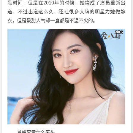
段时间，但是在2010年的时候，她换成了演员重新出
道，不过出道这么久，还让很多大牌的明星为她做嫁
衣，但是景甜人气却一直都是不温不火的。
景甜究竟什么来头