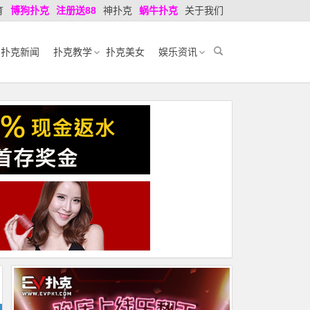
育
博狗扑克
注册送88
神扑克
蜗牛扑克
关于我们
扑克新闻
扑克教学
扑克美女
娱乐资讯