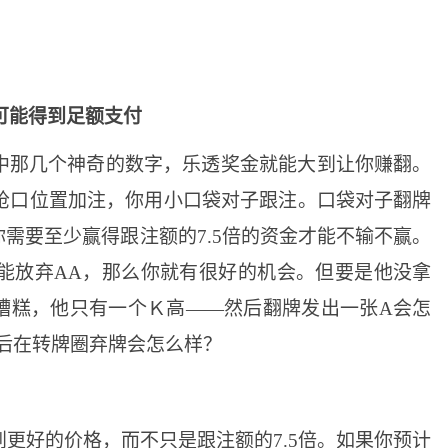
可能得到足额支付
中那几个神奇的数字，乐透奖金就能大到让你赚翻。
枪口位置加注，你用小口袋对子跟注。口袋对子翻牌
你需要至少赢得跟注额的7.5倍的资金才能不输不赢。
能放弃AA，那么你就有很好的机会。但要是他没拿
更糟糕，他只有一个Ｋ高——然后翻牌发出一张A会怎
后在转牌圈弃牌会怎么样？
更好的价格，而不只是跟注额的7.5倍。如果你预计