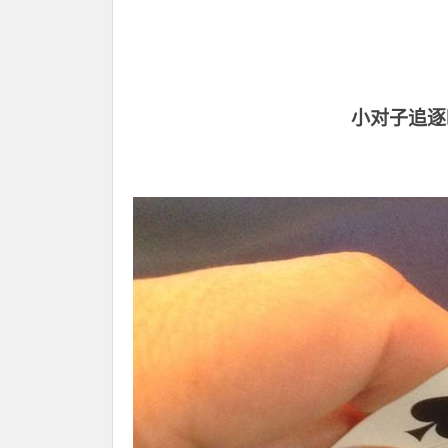
小对子追逐